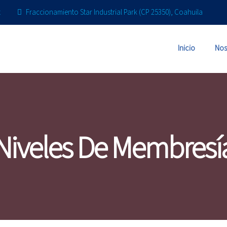
x
Fraccionamiento Star Industrial Park (CP 25350), Coahuila
Inicio
Nos
Niveles De Membresí