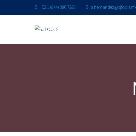
+52 1 (844) 380 7288
a.hernandez@sjtools.m