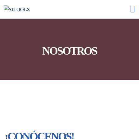
NOSOTROS
Services
¡CONÓCENOS!